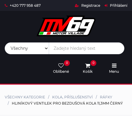
+420 777 958 487
Registrace
Příhlášení
Live
Timing
Live
0
0
Stream
Oblíbené
Košík
Menu
MV69-
SHOP
VŠECHNY KATEGORIE
KOLA, PŘÍSLUŠENSTVÍ
RÁFKY
Rival
HLINÍKOVÝ VENTILEK PRO BEZDUŠOVÁ KOLA 11,3MM ČERNÝ
Trophy
Kalendář