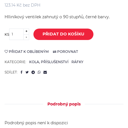
123.14 Kč bez DPH
Hlliníkový ventilek zahnutý o 90 stupňů, černé barvy.
+
PŘIDAT DO KOŠÍKU
KS
-
PŘIDAT K OBLÍBENÝM
POROVNAT
KATEGORIE:
KOLA, PŘÍSLUŠENSTVÍ
RÁFKY
SDÍLET:
Podrobný popis
Podrobný popis není k dispozici