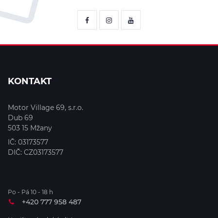
KONTAKT
Motor Village 69, s.r.o.
Dub 69
503 15
Mžany
IČ:
03173577
DIČ:
CZ03173577
Po - Pá 10 - 18 h
+420 777 958 487