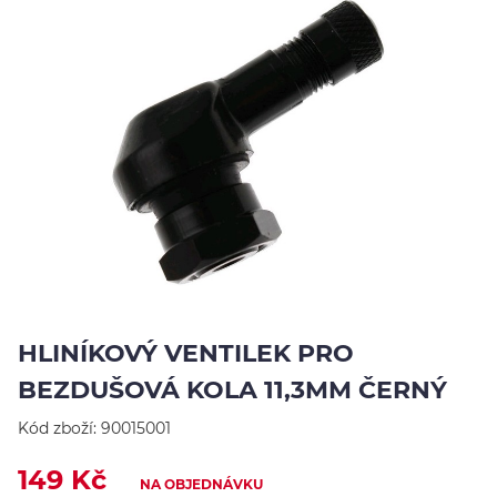
Jezdci
Výsledky
Výsledky
EU
O
nás
Kontakty
HLINÍKOVÝ VENTILEK PRO
YouTube
BEZDUŠOVÁ KOLA 11,3MM ČERNÝ
Kód zboží:
90015001
149 Kč
NA OBJEDNÁVKU