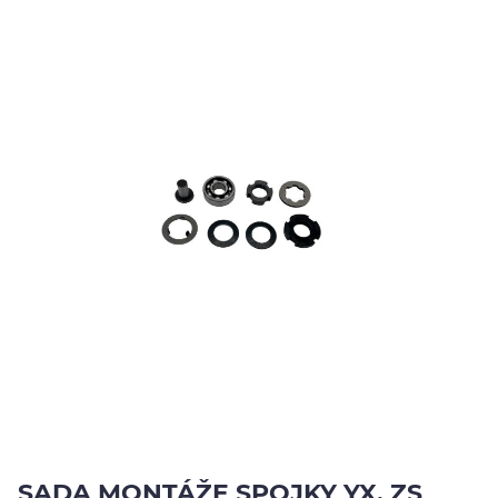
Jezdci
Výsledky
Výsledky
EU
O
nás
Kontakty
YouTube
SADA MONTÁŽE SPOJKY YX, ZS