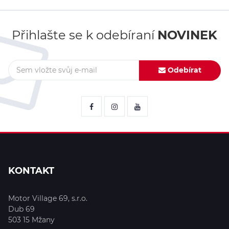
Přihlašte se k odebíraní
NOVINEK
Odebírat
KONTAKT
Motor Village 69, s.r.o.
Dub 69
503 15
Mžany